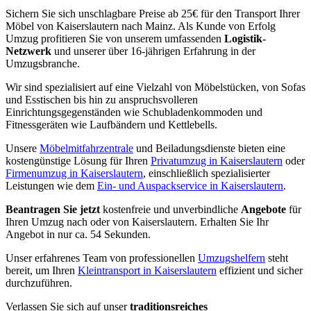
Sichern Sie sich unschlagbare Preise ab 25€ für den Transport Ihrer
Möbel von Kaiserslautern nach Mainz. Als Kunde von Erfolg
Umzug profitieren Sie von unserem umfassenden
Logistik-
Netzwerk
und unserer über 16-jährigen Erfahrung in der
Umzugsbranche.
Wir sind spezialisiert auf eine Vielzahl von Möbelstücken, von Sofas
und Esstischen bis hin zu anspruchsvolleren
Einrichtungsgegenständen wie Schubladenkommoden und
Fitnessgeräten wie Laufbändern und Kettlebells.
Unsere
Möbelmitfahrzentrale
und Beiladungsdienste bieten eine
kostengünstige Lösung für Ihren
Privatumzug in Kaiserslautern
oder
Firmenumzug in Kaiserslautern
, einschließlich spezialisierter
Leistungen wie dem
Ein- und Auspackservice in Kaiserslautern
.
Beantragen Sie jetzt
kostenfreie und unverbindliche
Angebote
für
Ihren Umzug nach oder von Kaiserslautern. Erhalten Sie Ihr
Angebot in nur ca. 54 Sekunden.
Unser erfahrenes Team von professionellen
Umzugshelfern
steht
bereit, um Ihren
Kleintransport in Kaiserslautern
effizient und sicher
durchzuführen.
Verlassen Sie sich auf unser
traditionsreiches