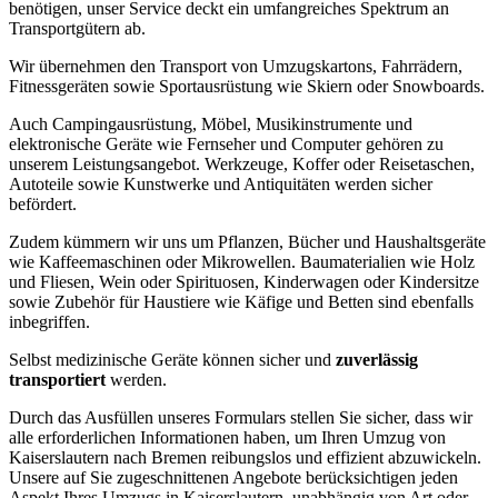
benötigen, unser Service deckt ein umfangreiches Spektrum an
Transportgütern ab.
Wir übernehmen den Transport von Umzugskartons, Fahrrädern,
Fitnessgeräten sowie Sportausrüstung wie Skiern oder Snowboards.
Auch Campingausrüstung, Möbel, Musikinstrumente und
elektronische Geräte wie Fernseher und Computer gehören zu
unserem Leistungsangebot. Werkzeuge, Koffer oder Reisetaschen,
Autoteile sowie Kunstwerke und Antiquitäten werden sicher
befördert.
Zudem kümmern wir uns um Pflanzen, Bücher und Haushaltsgeräte
wie Kaffeemaschinen oder Mikrowellen. Baumaterialien wie Holz
und Fliesen, Wein oder Spirituosen, Kinderwagen oder Kindersitze
sowie Zubehör für Haustiere wie Käfige und Betten sind ebenfalls
inbegriffen.
Selbst medizinische Geräte können sicher und
zuverlässig
transportiert
werden.
Durch das Ausfüllen unseres Formulars stellen Sie sicher, dass wir
alle erforderlichen Informationen haben, um Ihren Umzug von
Kaiserslautern nach Bremen reibungslos und effizient abzuwickeln.
Unsere auf Sie zugeschnittenen Angebote berücksichtigen jeden
Aspekt Ihres Umzugs in Kaiserslautern, unabhängig von Art oder