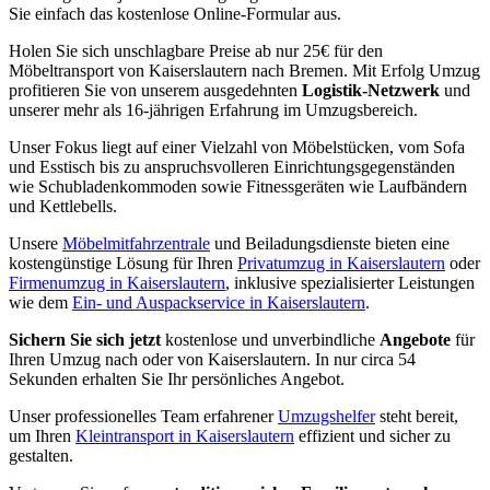
Sie einfach das kostenlose Online-Formular aus.
Holen Sie sich unschlagbare Preise ab nur 25€ für den
Möbeltransport von Kaiserslautern nach Bremen. Mit Erfolg Umzug
profitieren Sie von unserem ausgedehnten
Logistik-Netzwerk
und
unserer mehr als 16-jährigen Erfahrung im Umzugsbereich.
Unser Fokus liegt auf einer Vielzahl von Möbelstücken, vom Sofa
und Esstisch bis zu anspruchsvolleren Einrichtungsgegenständen
wie Schubladenkommoden sowie Fitnessgeräten wie Laufbändern
und Kettlebells.
Unsere
Möbelmitfahrzentrale
und Beiladungsdienste bieten eine
kostengünstige Lösung für Ihren
Privatumzug in Kaiserslautern
oder
Firmenumzug in Kaiserslautern
, inklusive spezialisierter Leistungen
wie dem
Ein- und Auspackservice in Kaiserslautern
.
Sichern Sie sich jetzt
kostenlose und unverbindliche
Angebote
für
Ihren Umzug nach oder von Kaiserslautern. In nur circa 54
Sekunden erhalten Sie Ihr persönliches Angebot.
Unser professionelles Team erfahrener
Umzugshelfer
steht bereit,
um Ihren
Kleintransport in Kaiserslautern
effizient und sicher zu
gestalten.